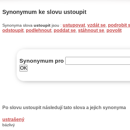
Synonymum ke slovu ustoupit
ustupovat
vzdát se
podrobit 
Synonyma slova
ustoupit
jsou :
,
,
odstoupit
podlehnout
poddat se
stáhnout se
povolit
,
,
,
,
Synonymum
pro
Po slovu ustoupit následují tato slova a jejich synonyma
ustrašený
bázlivý