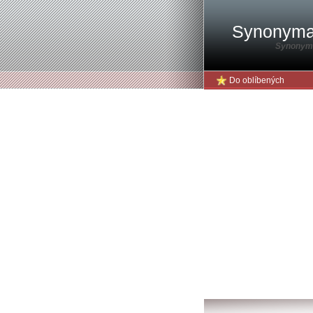
Synonym
Synonyma
Do oblíbených