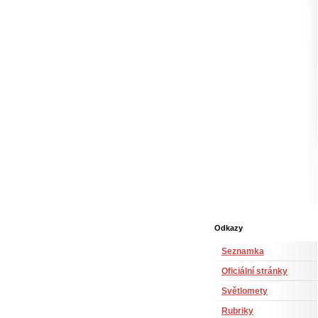
Odkazy
Seznamka
Oficiální stránky
Světlomety
Rubriky