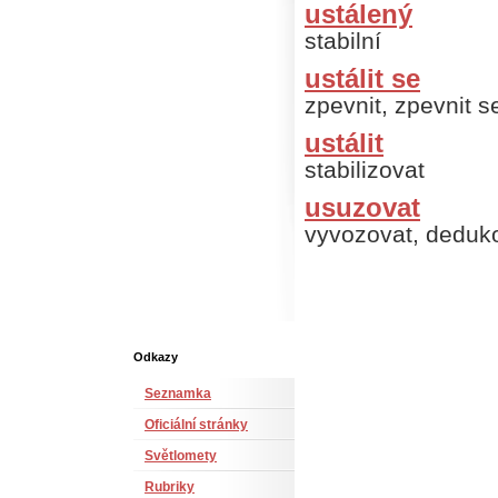
ustálený
stabilní
ustálit se
zpevnit, zpevnit s
ustálit
stabilizovat
usuzovat
vyvozovat, deduk
Odkazy
Seznamka
Oficiální stránky
Světlomety
Rubriky