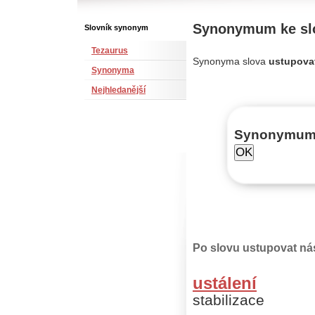
Synonymum ke sl
Slovník synonym
Tezaurus
Synonyma slova
ustupova
Synonyma
Nejhledanější
Synonymu
Po slovu ustupovat nás
ustálení
stabilizace