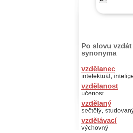
Po slovu vzdát 
synonyma
vzdělanec
intelektuál, intelig
vzdělanost
učenost
vzdělaný
sečtělý, studovan
vzdělávací
výchovný