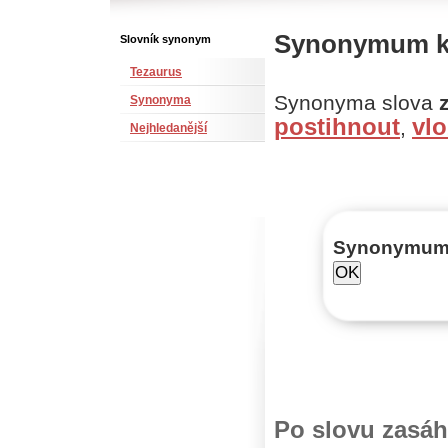
Synonymum ke
Slovník synonym
Tezaurus
Synonyma slova
Synonyma
postihnout
vlo
,
Nejhledanější
Synonymu
Po slovu zasáhn