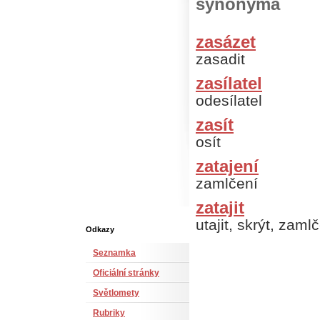
synonyma
zasázet
zasadit
zasílatel
odesílatel
zasít
osít
zatajení
zamlčení
zatajit
utajit, skrýt, zamlč
Odkazy
Seznamka
Oficiální stránky
Světlomety
Rubriky