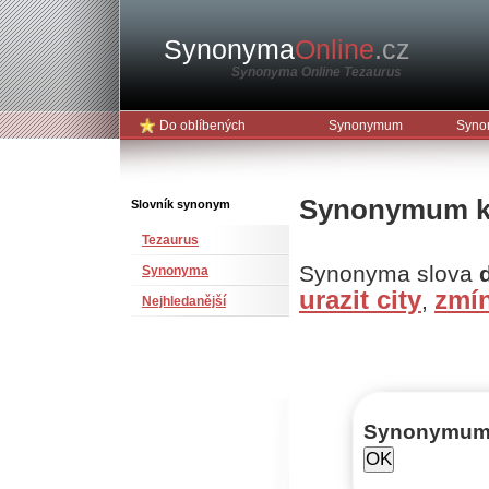
Synonyma
Online
.cz
Synonyma Online Tezaurus
Do oblíbených
Synonymum
Syno
Synonymum ke
Slovník synonym
Tezaurus
Synonyma slova
Synonyma
urazit city
zmín
,
Nejhledanější
Synonymu