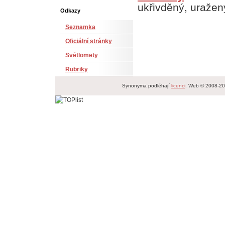
ukřivděný, uražen
Odkazy
Seznamka
Oficiální stránky
Světlomety
Rubriky
Synonyma podléhají
licenci
. Web © 2008-2