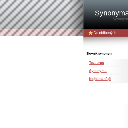
Synonym
Synonyma
Do oblíbených
Slovník synonym
Tezaurus
Synonyma
Nejhledanější