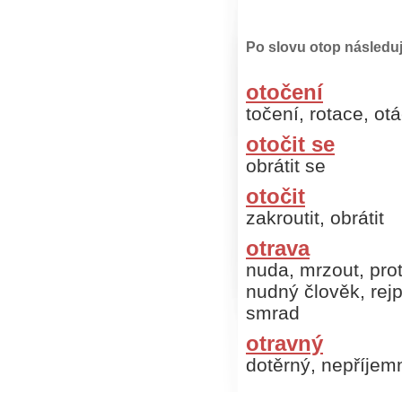
Po slovu otop následuj
otočení
točení, rotace, ot
otočit se
obrátit se
otočit
zakroutit, obrátit
otrava
nuda, mrzout, prot
nudný člověk, rejp
smrad
otravný
dotěrný, nepříjemn