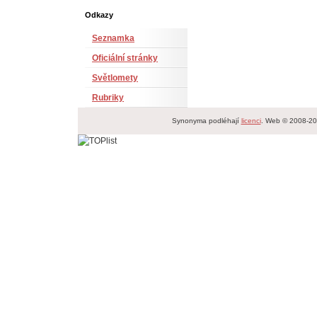
Odkazy
Seznamka
Oficiální stránky
Světlomety
Rubriky
Synonyma podléhají
licenci
. Web © 2008-2