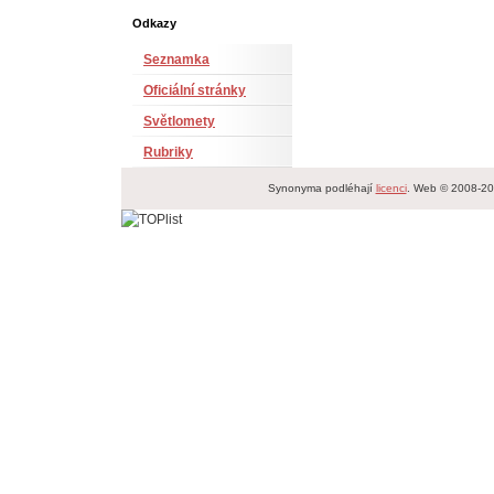
Odkazy
Seznamka
Oficiální stránky
Světlomety
Rubriky
Synonyma podléhají
licenci
. Web © 2008-2