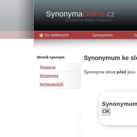
Synonyma
Online
.cz
Synonyma Online Tezaurus
Do oblíbených
Synonymum
S
Synonymum ke sl
Slovník synonym
Tezaurus
Synonyma slova
před
jsou 
Synonyma
Nejhledanější
Synonymu