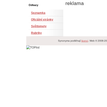
reklama
Odkazy
Seznamka
Oficiální stránky
Světlomety
Rubriky
Synonyma podléhají
licenci
. Web © 2008-2