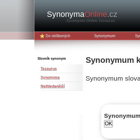
Synonyma
Online
.cz
Synonyma Online Tezaurus
Do oblíbených
Synonymum
Sy
Synonymum ke
Slovník synonym
Tezaurus
Synonymum slov
Synonyma
Nejhledanější
Synonymu