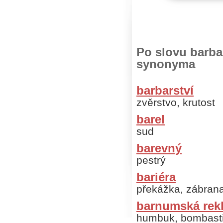
Po slovu barbar
synonyma
barbarství
zvěrstvo, krutost
barel
sud
barevný
pestrý
bariéra
překážka, zábran
barnumská rek
humbuk, bombast