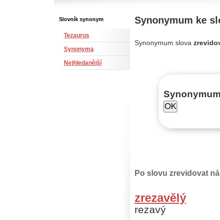
Synonymum ke slo
Slovník synonym
Tezaurus
Synonymum slova
zrevido
Synonyma
Nejhledanější
Synonymu
Po slovu zrevidovat ná
zrezavělý
rezavý