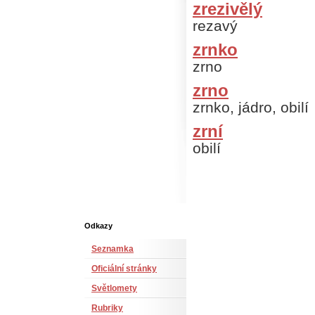
zrezivělý
rezavý
zrnko
zrno
zrno
zrnko, jádro, obilí
zrní
obilí
Odkazy
Seznamka
Oficiální stránky
Světlomety
Rubriky