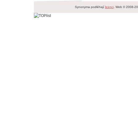
Synonyma podléhají
licenci
. Web © 2008-2