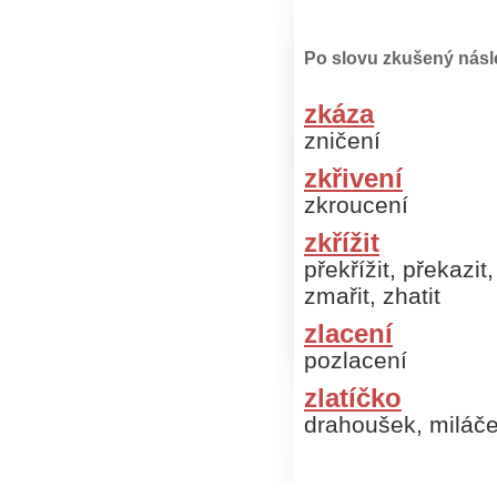
Po slovu zkušený násle
zkáza
zničení
zkřivení
zkroucení
zkřížit
překřížit, překazit,
zmařit, zhatit
zlacení
pozlacení
zlatíčko
drahoušek, miláč