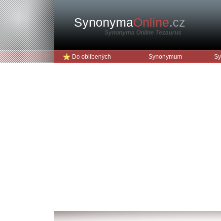
Synonyma
Online
.cz
Synonyma Online Tezaurus
Do oblíbených
Synonymum
Sy