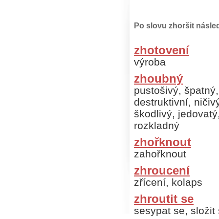
Po slovu zhoršit násled
zhotovení
výroba
zhoubný
pustošivý, špatný,
destruktivní, ničiv
škodlivý, jedovatý
rozkladný
zhořknout
zahořknout
zhroucení
zřícení, kolaps
zhroutit se
sesypat se, složit