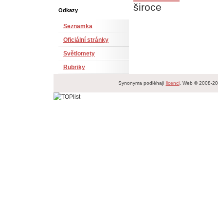
široce
Odkazy
Seznamka
Oficiální stránky
Světlomety
Rubriky
Synonyma podléhají
licenci
. Web © 2008-2