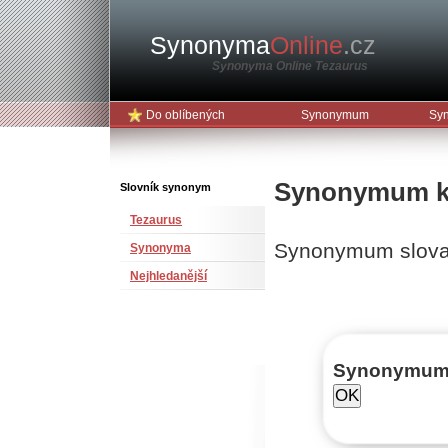
Synonyma
Online
.cz
Synonyma Online Tezaurus
Do oblíbených
Synonymum
Syn
Synonymum ke
Slovník synonym
Tezaurus
Synonymum slov
Synonyma
Nejhledanější
Synonymu