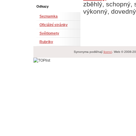
zběhlý, schopný, s
Odkazy
výkonný, dovedný
Seznamka
Oficiální stránky
Světlomety
Rubriky
Synonyma podléhají
licenci
. Web © 2008-2