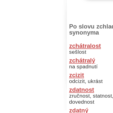
Po slovu zchlad
synonyma
zchátralost
sešlost
zchátralý
na spadnutí
zcizit
odcizit, ukrást
zdatnost
zručnost, statnost
dovednost
zdatný