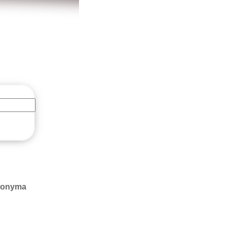
ynonyma