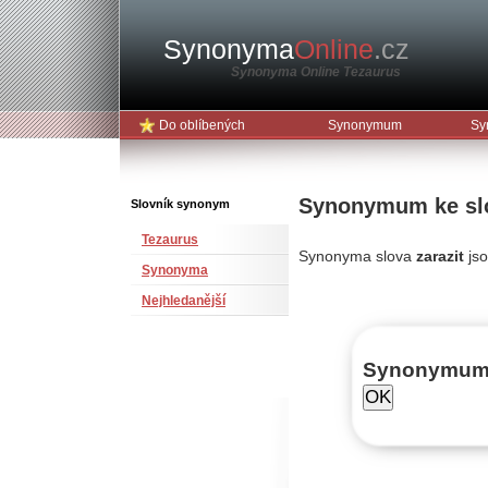
Synonyma
Online
.cz
Synonyma Online Tezaurus
Do oblíbených
Synonymum
Sy
Synonymum ke slo
Slovník synonym
Tezaurus
Synonyma slova
zarazit
jso
Synonyma
Nejhledanější
Synonymu