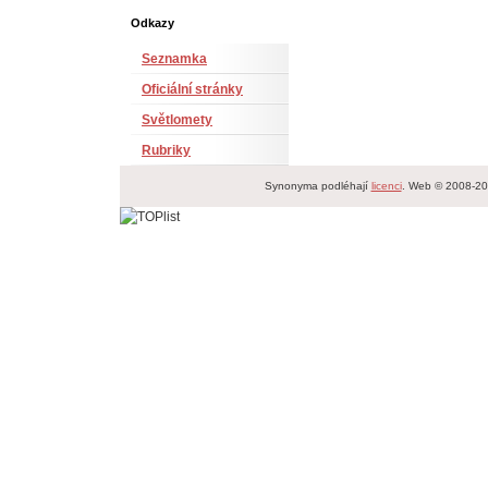
Odkazy
Seznamka
Oficiální stránky
Světlomety
Rubriky
Synonyma podléhají
licenci
. Web © 2008-2