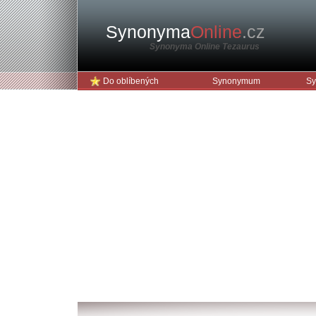
Synonyma
Online
.cz
Synonyma Online Tezaurus
Do oblíbených
Synonymum
Sy