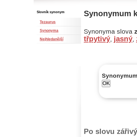
Synonymum ke
Slovník synonym
Tezaurus
Synonyma slova
Synonyma
třpytivý
jasný
,
,
Nejhledanější
Synonymu
Po slovu zářivý