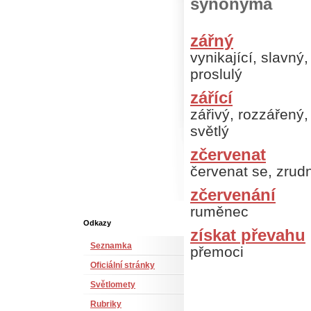
synonyma
zářný
vynikající, slavný,
proslulý
zářící
zářivý, rozzářený,
světlý
zčervenat
červenat se, zrud
zčervenání
ruměnec
Odkazy
získat převahu
Seznamka
přemoci
Oficiální stránky
Světlomety
Rubriky