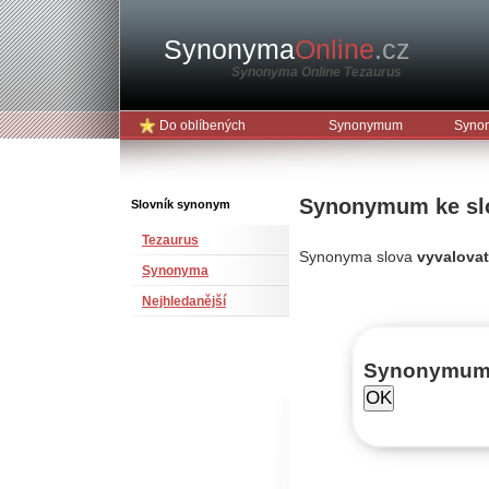
Synonyma
Online
.cz
Synonyma Online Tezaurus
Do oblíbených
Synonymum
Synon
Synonymum ke slo
Slovník synonym
Tezaurus
Synonyma slova
vyvalovat
Synonyma
Nejhledanější
Synonymu