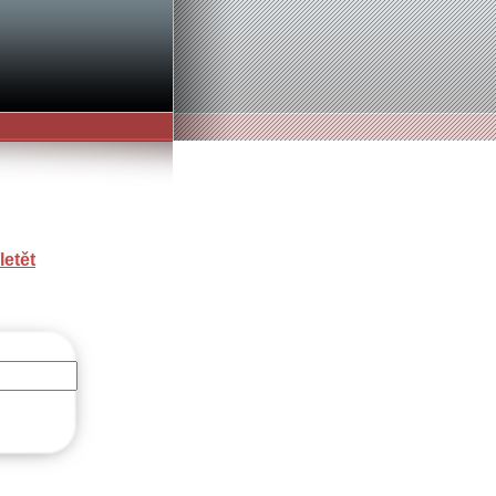
letět