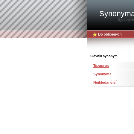
Synonym
Synonyma
Do oblíbených
Slovník synonym
Tezaurus
Synonyma
Nejhledanější