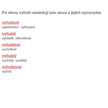
Po slovu vyhrát následují tato slova a jejich synonyma
vyhubení
vykořenění, vyhlazení
vyhubit
vyhladit, zlikvidovat
vyhublost
vychrtlost
vyhublý
vychrtlý, vyzáblý
vyhubovat
vyčinit