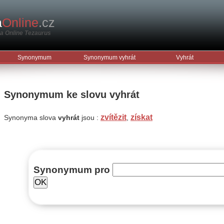
a
Online
.cz
 Online Tezaurus
Synonymum
Synonymum vyhrát
Vyhrát
Synonymum ke slovu vyhrát
zvítězit
získat
Synonyma slova
vyhrát
jsou :
,
Synonymum
pro