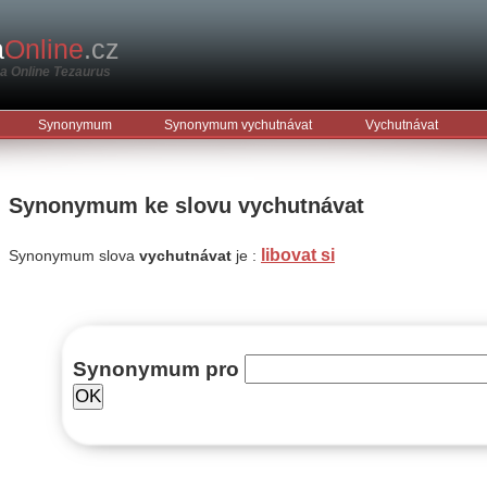
a
Online
.cz
 Online Tezaurus
Synonymum
Synonymum vychutnávat
Vychutnávat
Synonymum ke slovu vychutnávat
libovat si
Synonymum slova
vychutnávat
je :
Synonymum
pro