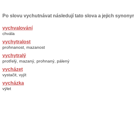
Po slovu vychutnávat následují tato slova a jejich synon
vychvalování
chvála
vychytralost
prohnanost, mazanost
vychytralý
protřelý, mazaný, prohnaný, pálený
vycházet
vystačit, vyjít
vycházka
výlet