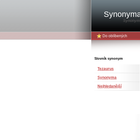
Synonym
Synonyma
Do oblíbených
Slovník synonym
Tezaurus
Synonyma
Nejhledanější