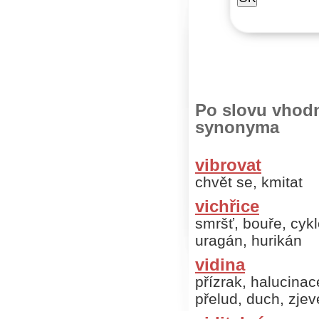
Po slovu vhodný
synonyma
vibrovat
chvět se, kmitat
vichřice
smršť, bouře, cykl
uragán, hurikán
vidina
přízrak, halucinac
přelud, duch, zjev