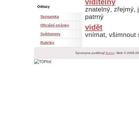
viditelný
Odkazy
znatelný, zřejmý, 
patrný
Seznamka
Oficiální stránky
vidět
vnímat, všimnout 
Světlomety
Rubriky
Synonyma podléhají
licenci
. Web © 2008-2