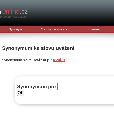
a
Online
.cz
 Online Tezaurus
Synonymum
Synonymum uvážení
Uvážení
Synonymum ke slovu uvážení
úvaha
Synonymum slova
uvážení
je :
Synonymum
pro