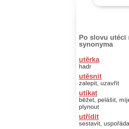
Po slovu utéci 
synonyma
utěrka
hadr
utěsnit
zalepit, uzavřít
utíkat
běžet, pelášit, míj
plynout
utřídit
sestavit, uspořáda