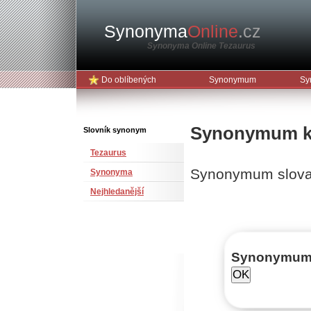
Synonyma
Online
.cz
Synonyma Online Tezaurus
Do oblíbených
Synonymum
Sy
Synonymum ke
Slovník synonym
Tezaurus
Synonymum slov
Synonyma
Nejhledanější
Synonymu