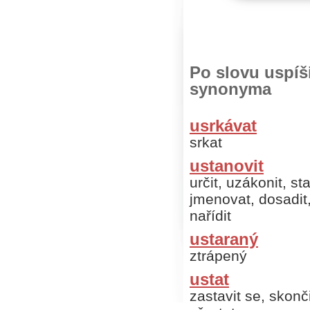
Po slovu uspíši
synonyma
usrkávat
srkat
ustanovit
určit, uzákonit, st
jmenovat, dosadit
nařídit
ustaraný
ztrápený
ustat
zastavit se, skonči