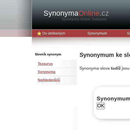
Synonyma
Online
.cz
Synonyma Online Tezaurus
Do oblíbených
Synonymum
S
Synonymum ke slo
Slovník synonym
Tezaurus
Synonyma slova
tudíž
jsou
Synonyma
Nejhledanější
Synonymu