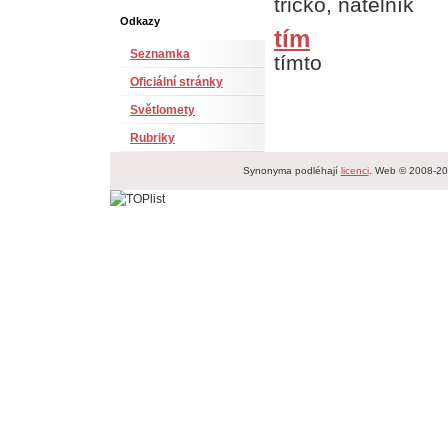
tričko, nátělník
Odkazy
tím
Seznamka
tímto
Oficiální stránky
Světlomety
Rubriky
Synonyma podléhají
licenci
. Web © 2008-2