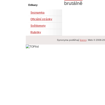
brutálně
Odkazy
Seznamka
Oficiální stránky
Světlomety
Rubriky
Synonyma podléhají
licenci
. Web © 2008-2