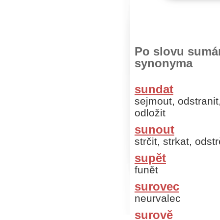
Po slovu sumárn
synonyma
sundat
sejmout, odstranit
odložit
sunout
strčit, strkat, odstr
supět
funět
surovec
neurvalec
surově