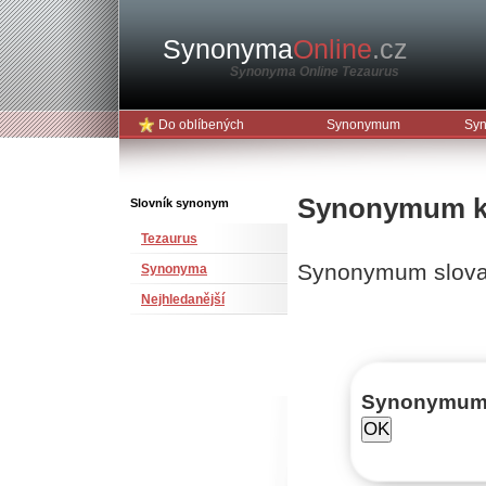
Synonyma
Online
.cz
Synonyma Online Tezaurus
Do oblíbených
Synonymum
Syn
Synonymum ke
Slovník synonym
Tezaurus
Synonymum slov
Synonyma
Nejhledanější
Synonymu