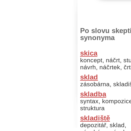
Po slovu skepti
synonyma
skica
koncept, náčrt, st
návrh, náčrtek, čr
sklad
zásobárna, skladi
skladba
syntax, kompozic
struktura
skladiště
depozitář, sklad,