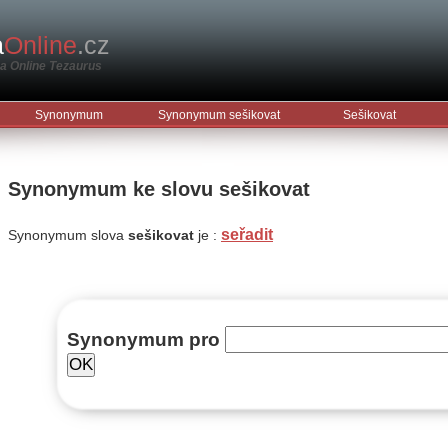
a
Online
.cz
 Online Tezaurus
Synonymum
Synonymum sešikovat
Sešikovat
Synonymum ke slovu sešikovat
seřadit
Synonymum slova
sešikovat
je :
Synonymum
pro