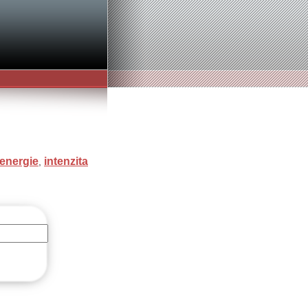
energie
intenzita
,