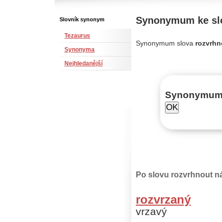
Synonymum ke slo
Slovník synonym
Tezaurus
Synonymum slova
rozvrhn
Synonyma
Nejhledanější
Synonymu
Po slovu rozvrhnout ná
rozvrzaný
vrzavý