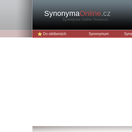
Synonyma
Online
.cz
Synonyma Online Tezaurus
Do oblíbených
Synonymum
Syno