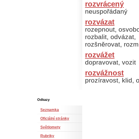
rozvrácený
neuspořádaný
rozvázat
rozepnout, osvobo
rozbalit, odvázat,
rozšněrovat, rozm
rozvážet
dopravovat, vozit
rozvážnost
prozíravost, klid,
Odkazy
Seznamka
Oficiální stránky
Světlomety
Rubriky