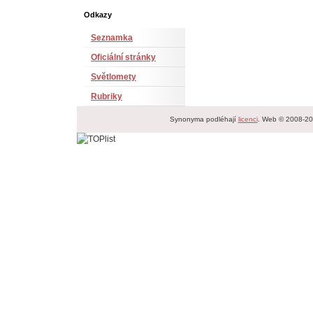
Odkazy
Seznamka
Oficiální stránky
Světlomety
Rubriky
Synonyma podléhají
licenci
. Web © 2008-2