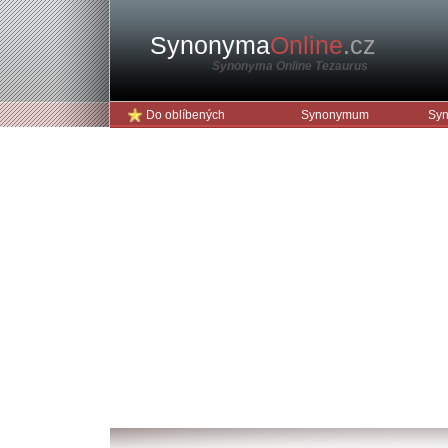
Synonyma
Online
.cz
Synonyma Online Tezaurus
Do oblíbených
Synonymum
Syn