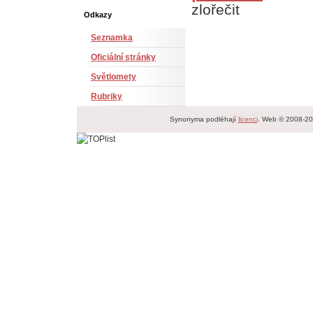
zlořečit
Odkazy
Seznamka
Oficiální stránky
Světlomety
Rubriky
Synonyma podléhají
licenci
. Web © 2008-2