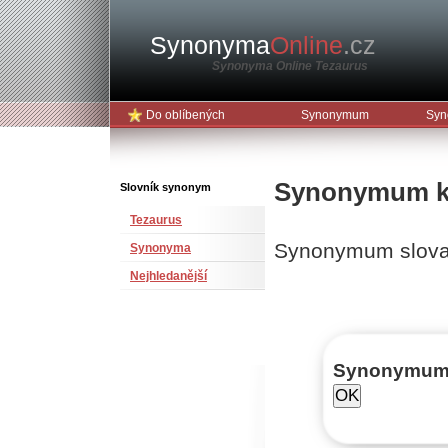
Synonyma
Online
.cz
Synonyma Online Tezaurus
Do oblíbených
Synonymum
Syn
Synonymum ke
Slovník synonym
Tezaurus
Synonymum slov
Synonyma
Nejhledanější
Synonymu