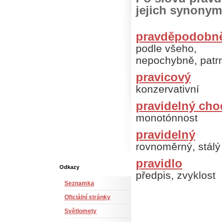
jejich synony
pravděpodobn
podle všeho,
nepochybně, patr
pravicový
konzervativní
pravidelný cho
monotónnost
pravidelný
rovnoměrný, stálý
pravidlo
Odkazy
předpis, zvyklost
Seznamka
Oficiální stránky
Světlomety