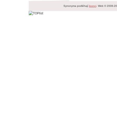
Synonyma podléhají
licenci
. Web © 2008-2