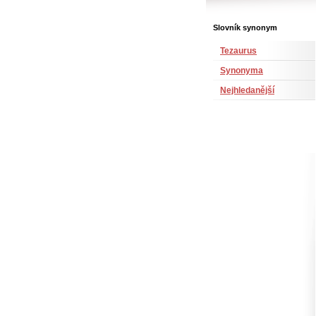
Slovník synonym
Tezaurus
Synonyma
Nejhledanější