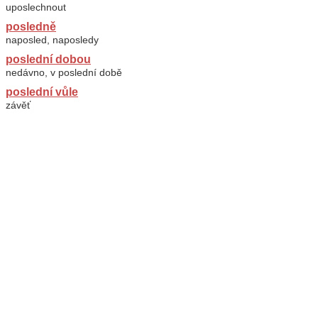
uposlechnout
posledně
naposled, naposledy
poslední dobou
nedávno, v poslední době
poslední vůle
závěť