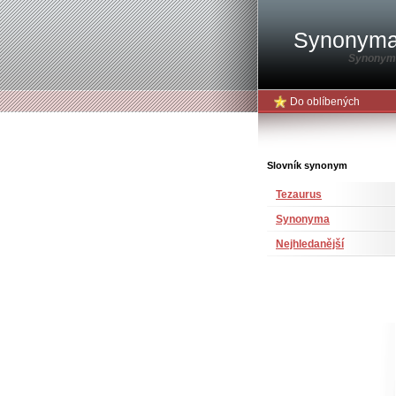
Synonym
Synonyma
Do oblíbených
Slovník synonym
Tezaurus
Synonyma
Nejhledanější