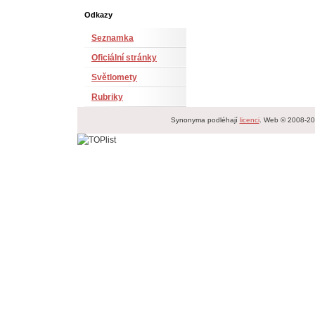
Odkazy
Seznamka
Oficiální stránky
Světlomety
Rubriky
Synonyma podléhají
licenci
. Web © 2008-2