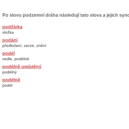
Po slovu podzemní dráha následují tato slova a jejich sy
podšívka
vložka
podání
předložení, verze, znění
podél
vedle, podélně
podélně umístěný
podélný
podélně
podél