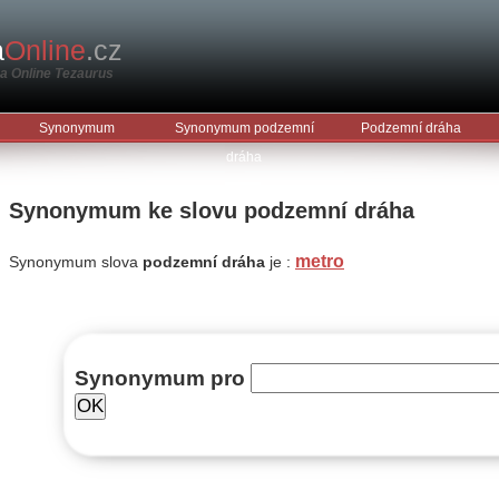
a
Online
.cz
 Online Tezaurus
Synonymum
Synonymum podzemní
Podzemní dráha
dráha
Synonymum ke slovu podzemní dráha
metro
Synonymum slova
podzemní dráha
je :
Synonymum
pro