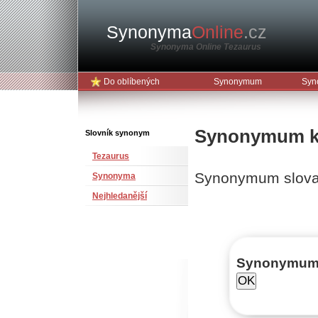
Synonyma
Online
.cz
Synonyma Online Tezaurus
Do oblíbených
Synonymum
Syn
Synonymum ke
Slovník synonym
Tezaurus
Synonymum slov
Synonyma
Nejhledanější
Synonymu