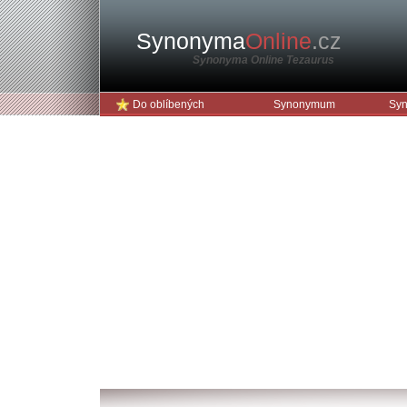
Synonyma
Online
.cz
Synonyma Online Tezaurus
Do oblíbených
Synonymum
Sy