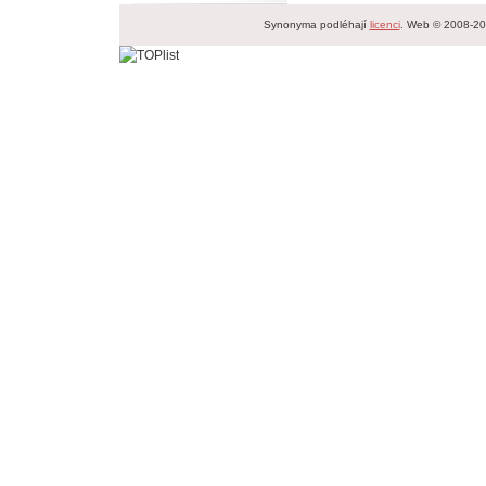
Synonyma podléhají
licenci
. Web © 2008-2