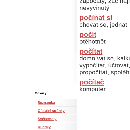
započatý, začínají
nevyvinutý
počínat si
chovat se, jednat
počít
otěhotnět
počítat
domnívat se, kalk
vypočítat, účtovat
propočítat, spoléh
počítač
komputer
Odkazy
Seznamka
Oficiální stránky
Světlomety
Rubriky