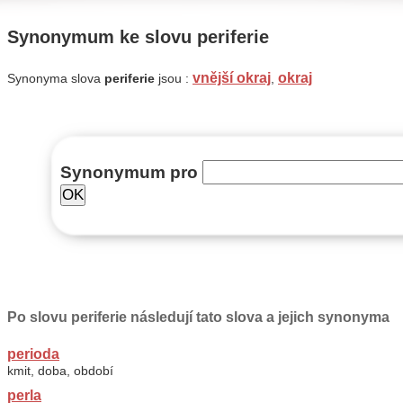
Synonymum ke slovu periferie
vnější okraj
okraj
Synonyma slova
periferie
jsou :
,
Synonymum
pro
Po slovu periferie následují tato slova a jejich synonyma
perioda
kmit, doba, období
perla