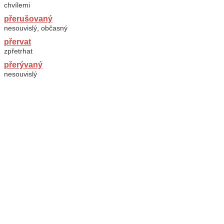
chvílemi
přerušovaný
nesouvislý, občasný
přervat
zpřetrhat
přerývaný
nesouvislý