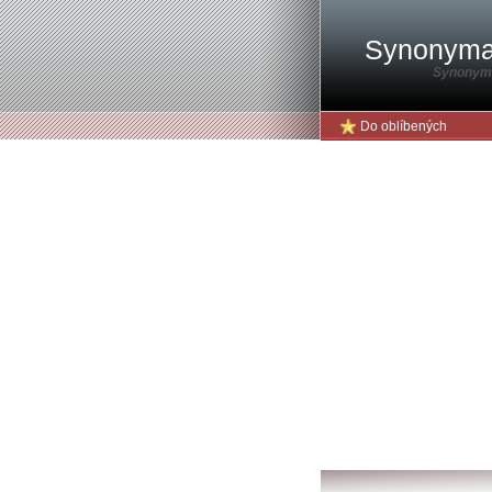
Synonym
Synonyma
Do oblíbených