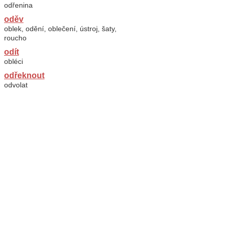
odřenina
oděv
oblek, odění, oblečení, ústroj, šaty,
roucho
odít
obléci
odřeknout
odvolat