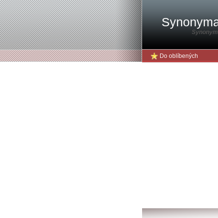
Synonym
Synonyma
Do oblíbených