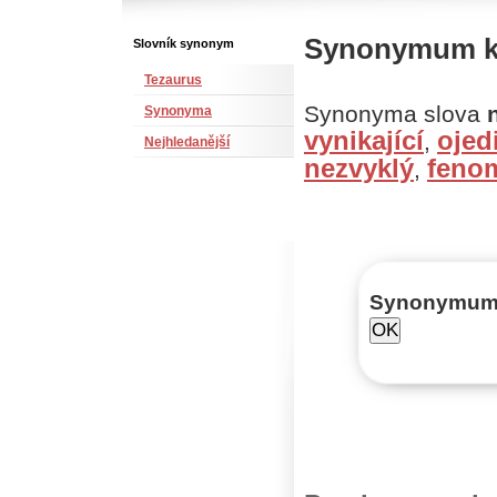
Synonymum ke
Slovník synonym
Tezaurus
Synonyma slova
Synonyma
vynikající
ojed
,
Nejhledanější
nezvyklý
feno
,
Synonymu