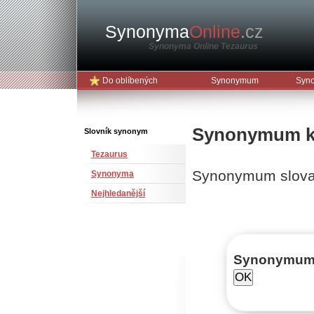
Synonyma
Online
.cz
Synonyma Online Tezaurus
Do oblíbených
Synonymum
Syno
Synonymum ke
Slovník synonym
Tezaurus
Synonymum slov
Synonyma
Nejhledanější
Synonymu