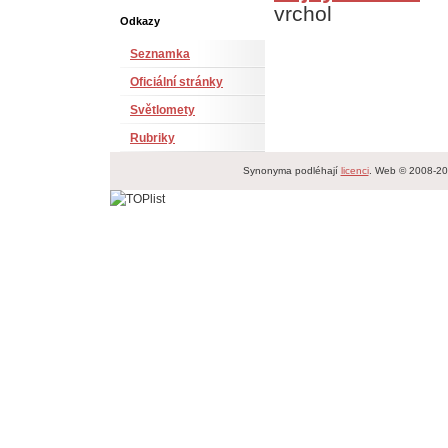
vrchol
Odkazy
Seznamka
Oficiální stránky
Světlomety
Rubriky
Synonyma podléhají
licenci
. Web © 2008-2